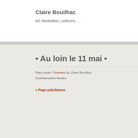
Claire Bouilhac
bd, illustration, cartoons, …
• Au loin le 11 mai •
Filed under:
Femmes
by Claire Bouilhac
sur
Commentaires fermés
•
Au
« Page précédente
loin
le
11
mai
•