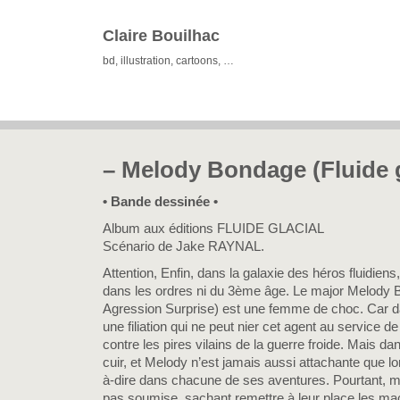
Claire Bouilhac
bd, illustration, cartoons, …
– Melody Bondage (Fluide g
• Bande dessinée •
Album aux éditions FLUIDE GLACIAL
Scénario de Jake RAYNAL.
Attention, Enfin, dans la galaxie des héros fluidien
dans les ordres ni du 3ème âge. Le major Melod
Agression Surprise) est une femme de choc. Car d
une filiation qui ne peut nier cet agent au service d
contre les pires vilains de la guerre froide. Mais da
cuir, et Melody n’est jamais aussi attachante que lors
à-dire dans chacune de ses aventures. Pourtant, m
pas soumise, sachant remettre à leur place les ma