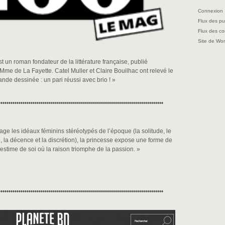
Connexion
Flux des pu
Flux des c
Site de Wo
 un roman fondateur de la littérature française, publié
e de La Fayette. Catel Muller et Claire Bouilhac ont relevé le
nde dessinée : un pari réussi avec brio ! »
••••••••••••••••••••••••••••••••••••••••••••••••••••••••••••••••••••••••••••••••••
age les idéaux féminins stéréotypés de l’époque (la solitude, le
ue, la décence et la discrétion), la princesse expose une forme de
’estime de soi où la raison triomphe de la passion. »
••••••••••••••••••••••••••••••••••••••••••••••••••••••••••••••••••••••••••••••••••