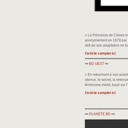
« La Princesse de Clèves est
anonymement en 1678 par Mm
défi de son adaptation en ba
l’article complet ici
.
•••••••••••••••••••••••••••••••••••••
•••
BD GEST
•••
« En retournant à son avant
silence, le secret, la reten
féminisme inédit, basé sur l
l’article complet ici
.
•••••••••••••••••••••••••••••••••••••
•••
PLANÈTE BD
•••