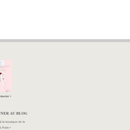
tacter •
NNER AU BLOG
à la boutique de la
à Paris •