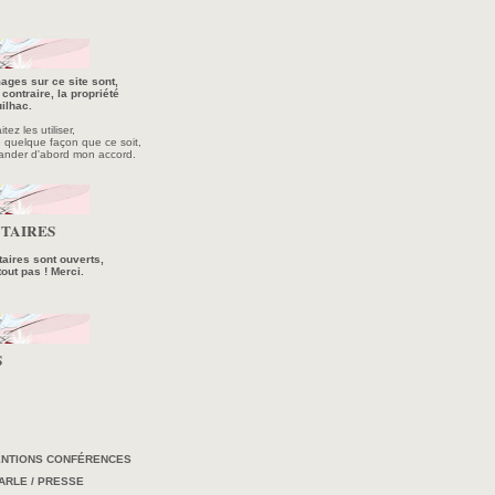
ages sur ce site sont,
contraire, la propriété
ilhac.
ez les utiliser,
e quelque façon que ce soit,
ander d'abord mon accord.
TAIRES
ires sont ouverts,
tout pas ! Merci.
S
ENTIONS CONFÉRENCES
ARLE / PRESSE