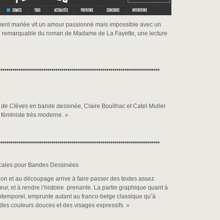
nt mariée vit un amour passionné mais impossible avec un
n remarquable du roman de Madame de La Fayette, une lecture
••••••••••••••••••••••••••••••••••••••••••••••••••••••••••••••••••••••••••••••••••
 de Clèves
en bande dessinée, Claire Bouilhac et Catel Muller
n féministe très moderne. »
••••••••••••••••••••••••••••••••••••••••••••••••••••••••••••••••••••••••••••••••••
ation et au découpage arrive à faire passer des textes assez
ur, et à rendre l’histoire prenante. La partie graphique quant à
 intemporel, emprunte autant au franco-belge classique qu’à
c des couleurs douces et des visages expressifs. »