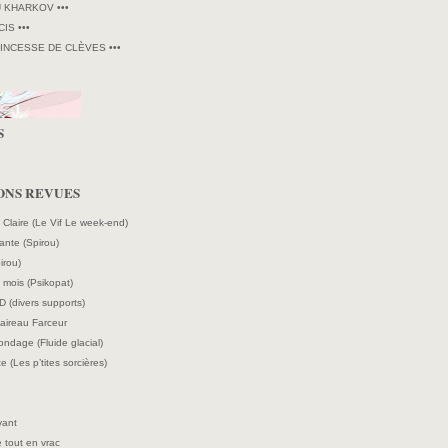
U KHARKOV •••
CIS •••
RINCESSE DE CLÈVES •••
S
ONS REVUES
e Claire (Le Vif Le week-end)
ante (Spirou)
irou)
mois (Psikopat)
D (divers supports)
laireau Farceur
ndage (Fluide glacial)
e (Les p’tites sorcières)
vant
 tout en vrac