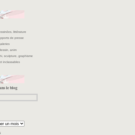
ssinées, littérature
supports de presse
galeries
 dessin, anim
hi, sculpture, graphisme
et inclassables
ans le blog
s