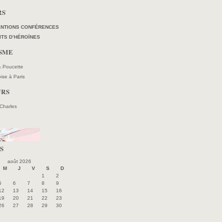
RS
ENTIONS CONFÉRENCES
ITS D’HÉROÏNES
ISME
 & Poucette
oise à Paris
URS
 Charles
S
août 2026
M
J
V
S
D
1
2
5
6
7
8
9
12
13
14
15
16
19
20
21
22
23
26
27
28
29
30