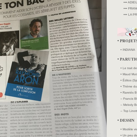
••• ADIE
••• FRAN
••• LA P
• PROJET
• INDIANA
• PARUTI
• Le trait d
• Maud Mut
• Éditos (Sp
• Thème du 
• Raretés B
– Francis B
– Melody Bo
– Top Linott
• DESSIN
• Modèle vi
• Un peu de