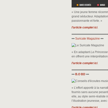
« Une jeune femme récemme
grand séducteur. Adaptatio
passionnante et forte. »
l’article complet ici
.
•••••••••••••••••••••••••••••••••••••
•••
Suricate Magazine
•••
« En adaptant
La Princesse
en offrent une interprétatio
l’article complet ici
.
•••••••••••••••••••••••••••••••••••••
•••
B.O BD
•••
« L’effort apporté à la narr
fournis sans aucune pesante
elle, au style semi-réaliste
l’illustration jeunesse, ave
l’article complet ici
.