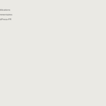
blications
ommentaires
rdPress-FR