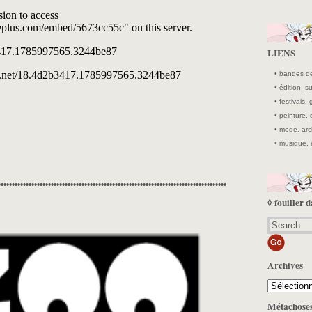
LIENS
• bandes de
• édition, 
• festivals, 
• peinture,
• mode, arc
• musique, 
••••••••••••••••••••••••••••••••••••••••••••••••••••••••••••••••••••••••••••••••••
◊ fouiller d
Archives
Archives
Métachose