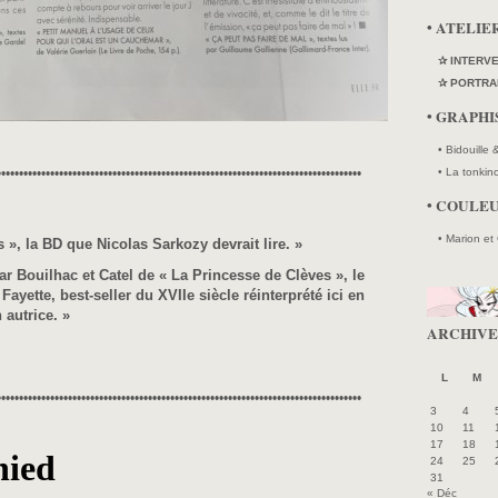
• ATELIE
✰ INTERV
✰ PORTRA
• GRAPH
• Bidouille
••••••••••••••••••••••••••••••••••••••••••••••••••••••••••••••••••••••••••••••••••
• La tonkin
• COULE
• Marion et
 », la BD que Nicolas Sarkozy devrait lire. »
ar Bouilhac et Catel de « La Princesse de Clèves », le
yette, best-seller du XVIIe siècle réinterprété ici en
 autrice. »
ARCHIVE
L
M
••••••••••••••••••••••••••••••••••••••••••••••••••••••••••••••••••••••••••••••••••
3
4
10
11
17
18
24
25
31
« Déc