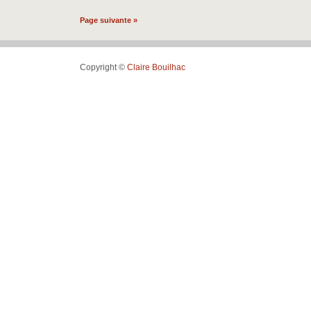
•
Bassillac
Page suivante »
&
Auberoche
•
Copyright ©
Claire Bouilhac