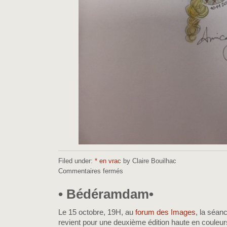
Filed under:
* en vrac
by Claire Bouilhac
Commentaires fermés
sur
•
Interventions
• Bédéramdam•
scolaires
•
Le 15 octobre, 19H, au
forum des Images
, la séa
revient pour une deuxième édition haute en couleurs,