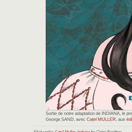
Sortie de notre adaptation de INDIANA, le p
George SAND, avec
Catel MULLER
, aux
éd
Filed under:
Catel Muller
,
Indiana
by Claire Bouilhac