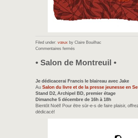
Filed under:
vœux
by Claire Bouilhac
Commentaires fermés
sur
•
2022
• Salon de Montreuil •
•
Je dédicacerai Francis le blaireau avec Jake
Au
Salon du livre et de la presse jeunesse en S
Stand D2, Archipel BD, premier étage
Dimanche 5 décembre de 16h à 18h
Bientôt Noël! Pour être sûr-e-s de faire plaisir, off
dédicacé!