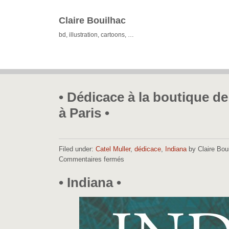
Claire Bouilhac
bd, illustration, cartoons, …
• Dédicace à la boutique de
à Paris •
Filed under:
Catel Muller
,
dédicace
,
Indiana
by Claire Bou
Commentaires fermés
sur
•
Dédicace
• Indiana •
à
la
boutique
de
la