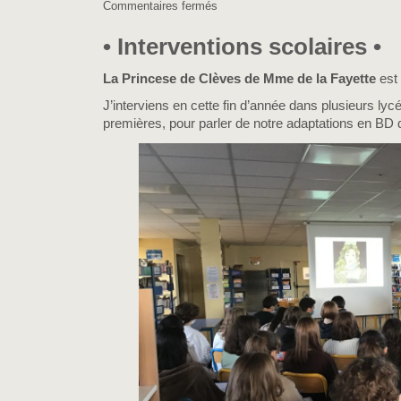
Commentaires fermés
sur
•
Salon
• Interventions scolaires •
de
Montreuil
La Princese de Clèves de Mme de la Fayette
est
•
J’interviens en cette fin d’année dans plusieurs ly
premières, pour parler de notre adaptations en BD