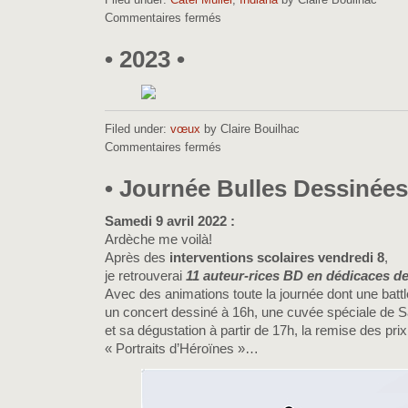
Commentaires fermés
sur
•
Indiana
• 2023 •
•
Filed under:
vœux
by Claire Bouilhac
Commentaires fermés
sur
•
2023
• Journée Bulles Dessinées
•
Samedi 9 avril 2022 :
Ardèche me voilà!
Après des
interventions scolaires vendredi 8
,
je retrouverai
11 auteur-rices BD en dédicaces d
Avec des animations toute la journée dont une battl
un concert dessiné à 16h, une cuvée spéciale de S
et sa dégustation à partir de 17h, la remise des pr
« Portraits d’Héroïnes »…