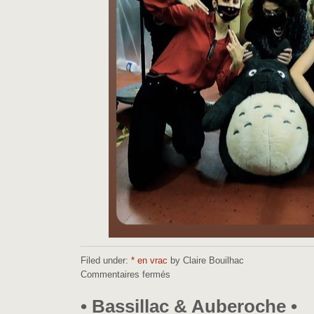
Filed under:
* en vrac
by Claire Bouilhac
Commentaires fermés
sur
•
Bédéramdam•
• Bassillac & Auberoche •