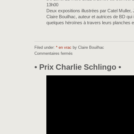
13h00
Deux expositions illustrées par Catel Muller
Claire Bouilhac, auteur et autrices de BD qui 
quelques héroïnes à travers leurs planches e
Filed under:
* en vrac
by Claire Bouilhac
Commentaires fermés
sur
•
Journée
• Prix Charlie Schlingo •
Bulles
Dessinées
•