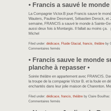
BD
• Francis a sauvé le monde 
BOUM
à
La Compagnie Victor.B joue Francis sauve le mon
Paris
Wauters, Pauline Desmaret, Sébastien Derock, et 
•
semaine, FRANCIS a sauvé le monde à Sainte-Ge
aussi deux fois à Montargis. Il fallait au moins ç
Michel
Filed under:
dédicace
,
Fluide Glacial
,
francis
,
théâtre
by C
Commentaires fermés
sur
•
Francis
• Francis sauve le monde s
a
planche à repasser •
sauvé
le
monde
Soirée théâtre en appartement avec FRANCIS. David
•
la troupe de la compagnie Victor B. et la foule en d
enchantés dans leur jolie maison de Charenton. Me
Filed under:
dédicace
,
francis
,
théâtre
by Claire Bouilhac
Commentaires fermés
sur
•
Francis