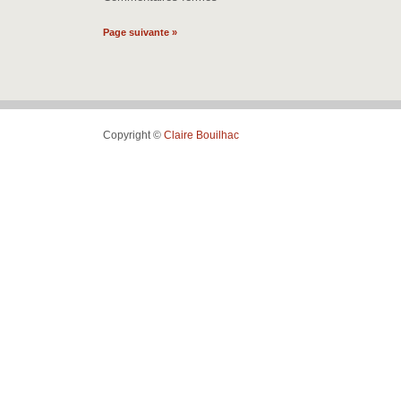
•
Retour
Page suivante »
de
Nérac
•
Copyright ©
Claire Bouilhac