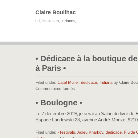
Claire Bouilhac
bd, illustration, cartoons, …
• Dédicace à la boutique de
à Paris •
Filed under:
Catel Muller
,
dédicace
,
Indiana
by Claire Bou
Commentaires fermés
sur
•
Dédicace
• Boulogne •
à
la
Le 7 décembre 2019, je serai au Salon du livre de B
boutique
Espace Landowski 28, avenue André-Morizet 921
de
la
Filed under:
- festivals
,
Adieu Kharkov
,
dédicace
,
Fluide 
Tonkinoise
à