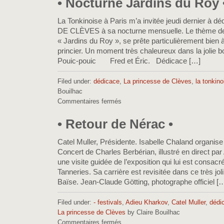
• Nocturne Jardins du Roy 
sauve
le
La Tonkinoise à Paris m’a invitée jeudi dernier à
monde
DE CLÈVES à sa nocturne mensuelle. Le thème de 
sur
« Jardins du Roy », se prête particulièrement bien
une
princier. Un moment très chaleureux dans la jolie 
planche
Pouic-pouic Fred et Éric. Dédicace […]
à
repasser
•
Filed under:
dédicace
,
La princesse de Clèves
,
la tonkino
Bouilhac
Commentaires fermés
sur
•
Nocturne
• Retour de Nérac •
Jardins
du
Catel Muller, Présidente. Isabelle Chaland organise
Roy
Concert de Charles Berbérian, illustré en direct par 
•
une visite guidée de l’exposition qui lui est consacr
Tanneries. Sa carrière est revisitée dans ce très joli
Baïse. Jean-Claude Götting, photographe officiel [
Filed under:
- festivals
,
Adieu Kharkov
,
Catel Muller
,
dédi
La princesse de Clèves
by Claire Bouilhac
Commentaires fermés
sur