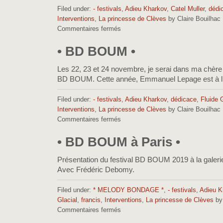
Filed under:
- festivals
,
Adieu Kharkov
,
Catel Muller
,
dédi
Interventions
,
La princesse de Clèves
by Claire Bouilhac
Commentaires fermés
sur
•
BD
• BD BOUM •
BOUM
interventions
Les 22, 23 et 24 novembre, je serai dans ma chère vi
•
BD BOUM. Cette année, Emmanuel Lepage est à l
Filed under:
- festivals
,
Adieu Kharkov
,
dédicace
,
Fluide 
Interventions
,
La princesse de Clèves
by Claire Bouilhac
Commentaires fermés
sur
• BD
BOUM
• BD BOUM à Paris •
•
Présentation du festival BD BOUM 2019 à la galer
Avec Frédéric Debomy.
Filed under:
* MELODY BONDAGE *
,
- festivals
,
Adieu K
Glacial
,
francis
,
Interventions
,
La princesse de Clèves
by 
Commentaires fermés
sur
•