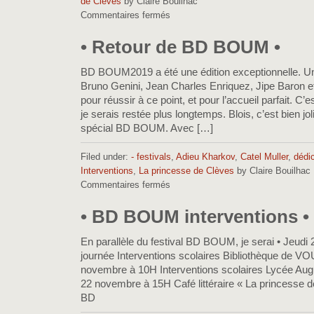
de Clèves
by Claire Bouilhac
Paris
Commentaires fermés
sur
•
•
Boulogne
• Retour de BD BOUM •
•
BD BOUM2019 a été une édition exceptionnelle. U
Bruno Genini, Jean Charles Enriquez, Jipe Baron e
pour réussir à ce point, et pour l’accueil parfait. C’e
je serais restée plus longtemps. Blois, c’est bien jo
spécial BD BOUM. Avec […]
Filed under:
- festivals
,
Adieu Kharkov
,
Catel Muller
,
dédi
Interventions
,
La princesse de Clèves
by Claire Bouilhac
Commentaires fermés
sur
•
Retour
• BD BOUM interventions •
de
BD
En parallèle du festival BD BOUM, je serai • Jeudi
BOUM
journée Interventions scolaires Bibliothèque de V
•
novembre à 10H Interventions scolaires Lycée Augu
22 novembre à 15H Café littéraire « La princesse 
BD