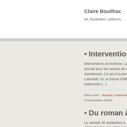
Claire Bouilhac
bd, illustration, cartoons, …
• Interventi
Interventions en Ardèche. 
annulé pour les raisons de c
maintenues. Ce qui m’a perm
Lalevade. Ici, la classe d’I
maternelle […]
Filed under:
- festivals
,
Intervent
sur
Commentaires fermés
•
• Du roman à
Interventio
ardéchoise
•
Le samedi 26 septembre 