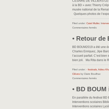
CÉSAIRE DE VILLIERS-LE-BE
à la BD » avec Thierry Crép
musée national de la Renais
Quelques photos de l’exposi
Filed under:
Catel Muller
,
Interve
sur
Commentaires fermés
•
• Retour de
Du
roman
à
BD BOUM2019 a été une édit
la
Charles Enriquez, Jipe Baron
BD
l’accueil parfait. C’est bien
•
bien joli. Ma Rita dans le
Filed under:
- festivals
,
Adieu Kh
Clèves
by Claire Bouilhac
sur
Commentaires fermés
•
• BD BOUM i
Retour
de
BD
En parallèle du festival BD
BOUM
Interventions scolaires Bi
•
Interventions scolaires Lyc