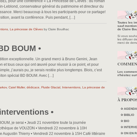
L pour une conférence « La Princesse de Clèves : du roman
in-Leblond, conservateur général du patrimoine et directeur du
sance. Merci beaucoup à tous les participants pour ce partage!
tion, avant la conférence. Puis pendant, […]
Toutes les im
sauf mention 
ntions
,
La princesse de Clèves
by Claire Bouilhac
de Claire Bou
Si vous souhait
les diffuser d
merci de dem
 BD BOUM •
ion exceptionnelle. Un grand merci à Bruno Genini, Jean
COMMEN
 et tous ceux qui ont œuvré pour réussir à ce point, et pour
 simple, j’aurais pu, je serais restée plus longtemps. Blois, c’est
Les commenta
 Riton spécial BD BOUM. Avec […]
n'hésitez sur
arkov
,
Catel Muller
,
dédicace
,
Fluide Glacial
,
Interventions
,
La princesse de
À PROPO
✰ AGENDA
nterventions •
✰ BIBLIO
✰ BIO
 BOUM, je serai • Jeudi 21 novembre toute la journée
✰ INTERV
bliothèque de VOUZON • Vendredi 22 novembre à 10H
ée Augustin Thierry • Vendredi 22 novembre à 15H Café littéraire
✰ ON EN P