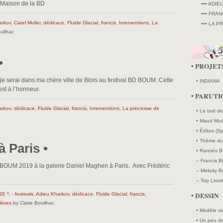
» Maison de la BD
••• ADIE
••• FRAN
arkov
,
Catel Muller
,
dédicace
,
Fluide Glacial
,
francis
,
Interventions
,
La
••• LA P
uilhac
•
• PROJET
ns
je serai dans ma chère ville de Blois au festival BD BOUM. Cette
• INDIANA
t à l’honneur.
• PARUTI
arkov
,
dédicace
,
Fluide Glacial
,
francis
,
Interventions
,
La princesse de
• Le trait d
• Maud Mut
• Éditos (Sp
• Thème du 
 Paris •
• Raretés B
– Francis B
D BOUM 2019 à la galerie Daniel Maghen à Paris. Avec Frédéric
– Melody Bo
– Top Linott
• DESSIN
E *
,
- festivals
,
Adieu Kharkov
,
dédicace
,
Fluide Glacial
,
francis
,
lèves
by Claire Bouilhac
• Modèle vi
• Un peu de