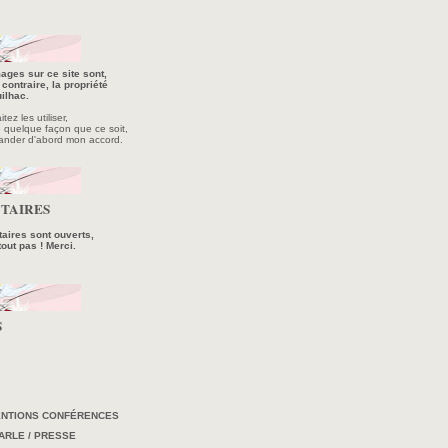
ages sur ce site sont,
contraire, la propriété
ilhac.
ez les utiliser,
e quelque façon que ce soit,
ander d'abord mon accord.
TAIRES
ires sont ouverts,
tout pas ! Merci.
S
ENTIONS CONFÉRENCES
ARLE / PRESSE