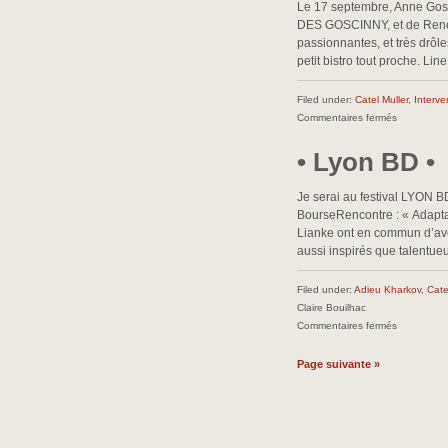
Le 17 septembre, Anne Gosc
boucle
DES GOSCINNY, et de René G
•
passionnantes, et très drôl
petit bistro tout proche. Lin
Filed under:
Catel Muller
,
Interve
sur
Commentaires fermés
•
• Lyon BD •
Le
roman
des
Je serai au festival LYON B
Goscinny
BourseRencontre : « Adapta
•
Lianke ont en commun d’avo
aussi inspirés que talentueu
Filed under:
Adieu Kharkov
,
Cate
Claire Bouilhac
sur
Commentaires fermés
•
Lyon
Page suivante »
BD
•