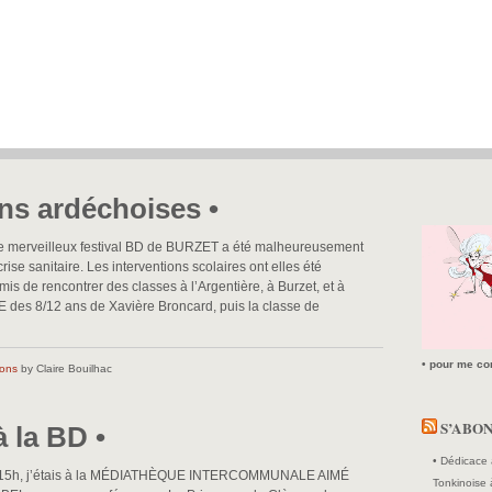
ons ardéchoises •
Le merveilleux festival BD de BURZET a été malheureusement
rise sanitaire. Les interventions scolaires ont elles été
is de rencontrer des classes à l’Argentière, à Burzet, et à
ME des 8/12 ans de Xavière Broncard, puis la classe de
• pour me con
ions
by Claire Bouilhac
S’ABO
 la BD •
ns
s
• Dédicace 
à 15h, j’étais à la MÉDIATHÈQUE INTERCOMMUNALE AIMÉ
Tonkinoise 