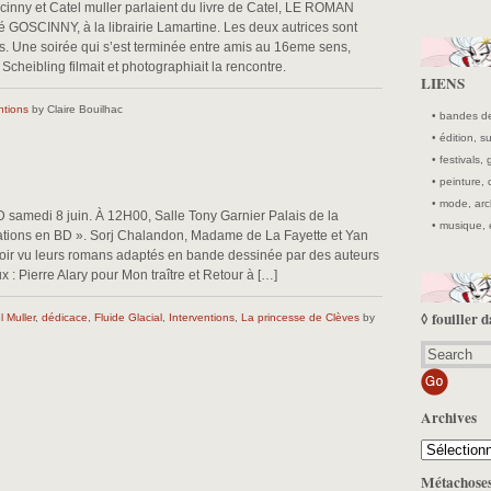
inny et Catel muller parlaient du livre de Catel, LE ROMAN
OSCINNY, à la librairie Lamartine. Les deux autrices sont
es. Une soirée qui s’est terminée entre amis au 16eme sens,
e Scheibling filmait et photographiait la rencontre.
LIENS
ntions
by Claire Bouilhac
• bandes de
• édition, 
• festivals, 
• peinture,
• mode, arc
D samedi 8 juin. À 12H00, Salle Tony Garnier Palais de la
• musique, 
tions en BD ». Sorj Chalandon, Madame de La Fayette et Yan
ir vu leurs romans adaptés en bande dessinée par des auteurs
x : Pierre Alary pour Mon traître et Retour à […]
◊ fouiller d
l Muller
,
dédicace
,
Fluide Glacial
,
Interventions
,
La princesse de Clèves
by
Archives
Archives
Métachose