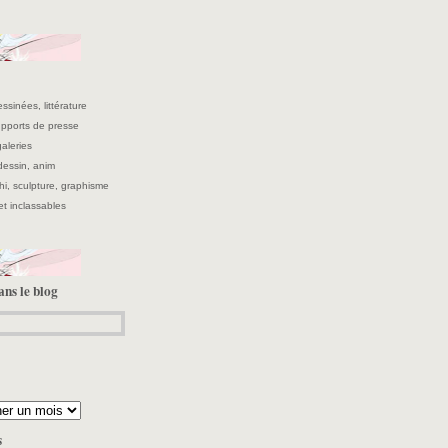
ssinées, littérature
supports de presse
galeries
 dessin, anim
hi, sculpture, graphisme
et inclassables
ans le blog
s