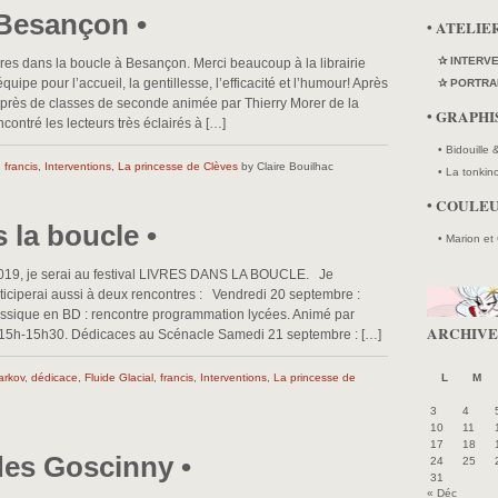
 Besançon •
• ATELIE
✰ INTERV
ivres dans la boucle à Besançon. Merci beaucoup à la librairie
quipe pour l’accueil, la gentillesse, l’efficacité et l’humour! Après
✰ PORTRA
uprès de classes de seconde animée par Thierry Morer de la
• GRAPH
encontré les lecteurs très éclairés à […]
• Bidouille
,
francis
,
Interventions
,
La princesse de Clèves
by Claire Bouilhac
• La tonkin
• COULE
s la boucle •
• Marion et
2019, je serai au festival LIVRES DANS LA BOUCLE. Je
rticiperai aussi à deux rencontres : Vendredi 20 septembre :
ssique en BD : rencontre programmation lycées. Animé par
ARCHIVE
e 15h-15h30. Dédicaces au Scénacle Samedi 21 septembre : […]
arkov
,
dédicace
,
Fluide Glacial
,
francis
,
Interventions
,
La princesse de
L
M
3
4
10
11
17
18
des Goscinny •
24
25
31
« Déc