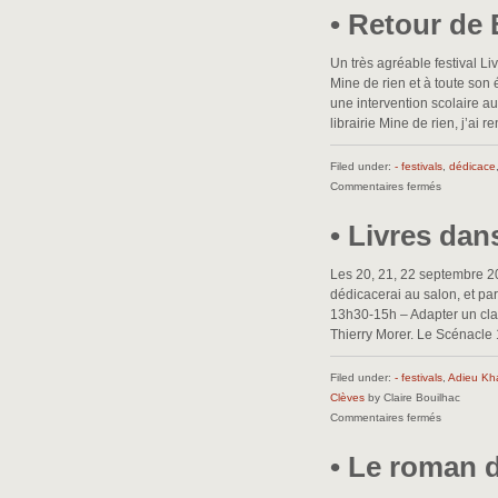
• Retour de
BD
BOUM
à
Un très agréable festival L
Paris
Mine de rien et à toute son é
•
une intervention scolaire a
librairie Mine de rien, j’ai r
Filed under:
- festivals
,
dédicace
sur
Commentaires fermés
•
• Livres dan
Retour
de
Besançon
Les 20, 21, 22 septembre 
•
dédicacerai au salon, et pa
13h30-15h – Adapter un cla
Thierry Morer. Le Scénacl
Filed under:
- festivals
,
Adieu Kh
Clèves
by Claire Bouilhac
sur
Commentaires fermés
•
• Le roman 
Livres
dans
la