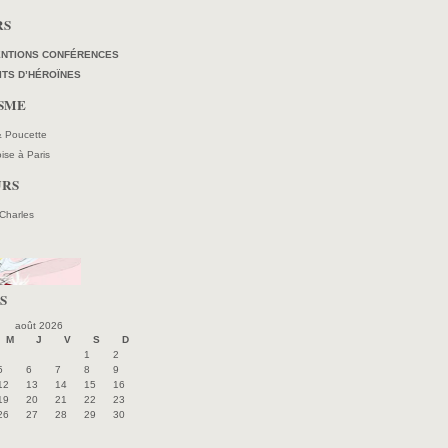
RS
ENTIONS CONFÉRENCES
ITS D’HÉROÏNES
ISME
 & Poucette
oise à Paris
URS
 Charles
S
août 2026
M
J
V
S
D
1
2
5
6
7
8
9
12
13
14
15
16
19
20
21
22
23
26
27
28
29
30