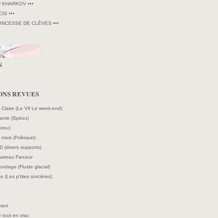
U KHARKOV •••
CIS •••
RINCESSE DE CLÈVES •••
S
ONS REVUES
e Claire (Le Vif Le week-end)
ante (Spirou)
irou)
mois (Psikopat)
D (divers supports)
laireau Farceur
ndage (Fluide glacial)
e (Les p’tites sorcières)
vant
 tout en vrac