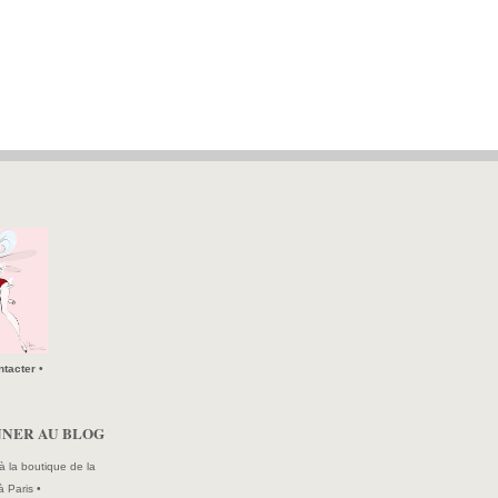
tacter •
NNER AU BLOG
à la boutique de la
à Paris •