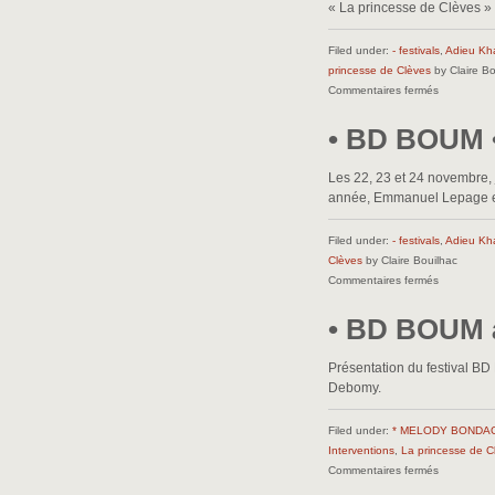
« La princesse de Clèves 
Filed under:
- festivals
,
Adieu Kh
princesse de Clèves
by Claire Bo
sur
Commentaires fermés
•
• BD BOUM 
BD
BOUM
interventio
Les 22, 23 et 24 novembre, 
•
année, Emmanuel Lepage es
Filed under:
- festivals
,
Adieu Kh
Clèves
by Claire Bouilhac
sur
Commentaires fermés
• BD
• BD BOUM à
BOUM
•
Présentation du festival B
Debomy.
Filed under:
* MELODY BONDAG
Interventions
,
La princesse de C
sur
Commentaires fermés
•