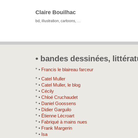
Claire Bouilhac
bd, illustration, cartoons, …
• bandes dessinées, littéra
* •
Francis le blaireau farceur
* •
Catel Muller
* •
Catel Muller, le blog
* •
Cécily
* •
Chloé Cruchaudet
* •
Daniel Goossens
* •
Didier Garguilo
* •
Étienne Lécroart
* •
Fabriqué à mains nues
* •
Frank Margerin
* •
Isa