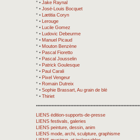
* •
Jake Raynal
* •
José-Louis Bocquet
* •
Lætitia Coryn
* •
Lerouge
* •
Lucile Gomez
* •
Ludovic Debeurme
* •
Manuel Picaud
* •
Mouton Benzène
* •
Pascal Fioretto
* •
Pascal Jousselin
* •
Patrick Goulesque
* •
Paul Carali
* •
Pixel Vengeur
* •
Romain Dutreix
* •
Sophie Brassart, Au grain de blé
* •
Thiriet
••••••••••••••••••••••••••••••••••••••••••••••••••••••••••••••••••
LIENS édition-supports-de-presse
LIENS festivals, galeries
LIENS peinture, dessin, anim
LIENS mode, archi, sculpture, graphisme
LIENS musique, et inclassables