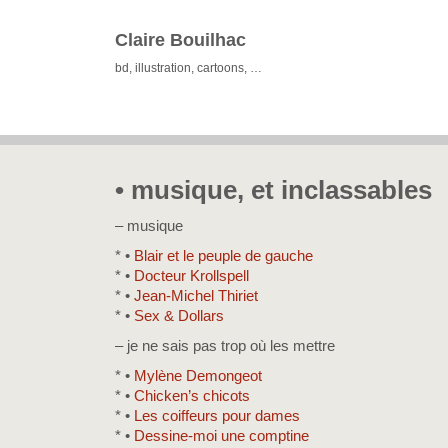
Claire Bouilhac
bd, illustration, cartoons, …
• musique, et inclassables
– musique
* •
Blair et le peuple de gauche
* •
Docteur Krollspell
* •
Jean-Michel Thiriet
* •
Sex & Dollars
– je ne sais pas trop où les mettre
* •
Mylène Demongeot
* •
Chicken’s chicots
* •
Les coiffeurs pour dames
* •
Dessine-moi une comptine