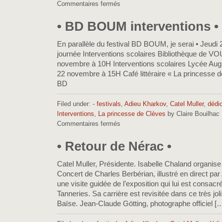
Commentaires fermés
sur
•
Retour
• BD BOUM interventions •
de
BD
En parallèle du festival BD BOUM, je serai • Jeudi
BOUM
journée Interventions scolaires Bibliothèque de V
•
novembre à 10H Interventions scolaires Lycée Augu
22 novembre à 15H Café littéraire « La princesse 
BD
Filed under:
- festivals
,
Adieu Kharkov
,
Catel Muller
,
dédi
Interventions
,
La princesse de Clèves
by Claire Bouilhac
Commentaires fermés
sur
•
BD
• Retour de Nérac •
BOUM
interventions
Catel Muller, Présidente. Isabelle Chaland organise
•
Concert de Charles Berbérian, illustré en direct par 
une visite guidée de l’exposition qui lui est consacr
Tanneries. Sa carrière est revisitée dans ce très joli
Baïse. Jean-Claude Götting, photographe officiel [