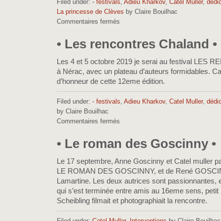
Filed under:
- festivals
,
Adieu Kharkov
,
Catel Muller
,
dédi
La princesse de Clèves
by Claire Bouilhac
Commentaires fermés
sur
•
Retour
• Les rencontres Chaland •
de
Nérac
Les 4 et 5 octobre 2019 je serai au festival 
•
à Nérac, avec un plateau d’auteurs formidables. Cate
d’honneur de cette 12eme édition.
Filed under:
- festivals
,
Adieu Kharkov
,
Catel Muller
,
dédi
by Claire Bouilhac
Commentaires fermés
sur
•
Les
• Le roman des Goscinny •
rencontres
Chaland
Le 17 septembre, Anne Goscinny et Catel muller parl
•
LE ROMAN DES GOSCINNY, et de René GOSCINNY,
Lamartine. Les deux autrices sont passionnantes, e
qui s’est terminée entre amis au 16eme sens, petit b
Scheibling filmait et photographiait la rencontre.
Filed under:
Catel Muller
,
Interventions
by Claire Bouilhac