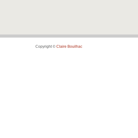
la
Place
•
Copyright ©
Claire Bouilhac