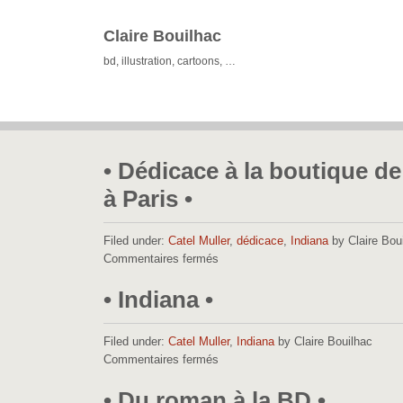
Claire Bouilhac
bd, illustration, cartoons, …
• Dédicace à la boutique de
à Paris •
Filed under:
Catel Muller
,
dédicace
,
Indiana
by Claire Bou
Commentaires fermés
sur
•
Dédicace
• Indiana •
à
la
boutique
Filed under:
Catel Muller
,
Indiana
by Claire Bouilhac
de
Commentaires fermés
sur
la
•
Tonkinoise
Indiana
• Du roman à la BD •
à