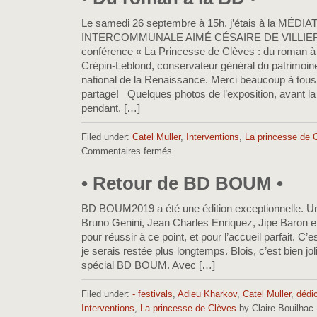
•
Paris
Le samedi 26 septembre à 15h, j’étais à la MÉD
•
INTERCOMMUNALE AIMÉ CÉSAIRE DE VILLIERS
conférence « La Princesse de Clèves : du roman à
Crépin-Leblond, conservateur général du patrimoin
national de la Renaissance. Merci beaucoup à tous 
partage! Quelques photos de l’exposition, avant la
pendant, […]
Filed under:
Catel Muller
,
Interventions
,
La princesse de 
Commentaires fermés
sur
•
Du
• Retour de BD BOUM •
roman
à
BD BOUM2019 a été une édition exceptionnelle. U
la
Bruno Genini, Jean Charles Enriquez, Jipe Baron e
BD
pour réussir à ce point, et pour l’accueil parfait. C’e
•
je serais restée plus longtemps. Blois, c’est bien jo
spécial BD BOUM. Avec […]
Filed under:
- festivals
,
Adieu Kharkov
,
Catel Muller
,
dédi
Interventions
,
La princesse de Clèves
by Claire Bouilhac