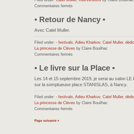
Commentaires fermés
sur
•
Le
• Retour de Nancy •
roman
des
Avec Catel Muller.
Goscinny
•
Filed under:
- festivals
,
Adieu Kharkov
,
Catel Muller
,
dédi
La princesse de Clèves
by Claire Bouilhac
Commentaires fermés
sur
•
Retour
• Le livre sur la Place •
de
Nancy
Les 14 et 15 septembre 2019, je serai au salon 
•
sur la somptueuse place STANISLAS, à Nancy.
Filed under:
- festivals
,
Adieu Kharkov
,
Catel Muller
,
dédi
La princesse de Clèves
by Claire Bouilhac
Commentaires fermés
sur
•
Le
Page suivante »
livre
sur