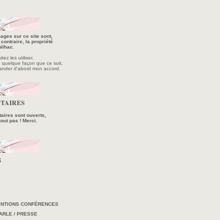
ages sur ce site sont,
contraire, la propriété
ilhac.
ez les utiliser,
e quelque façon que ce soit,
ander d'abord mon accord.
TAIRES
ires sont ouverts,
tout pas ! Merci.
S
ENTIONS CONFÉRENCES
ARLE / PRESSE