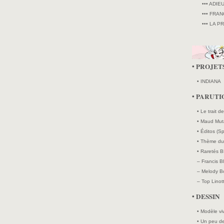
••• ADIE
••• FRAN
••• LA P
• PROJET
• INDIANA
• PARUTI
• Le trait d
• Maud Mut
• Éditos (Sp
• Thème du 
• Raretés B
– Francis B
– Melody Bo
– Top Linott
• DESSIN
• Modèle vi
• Un peu de