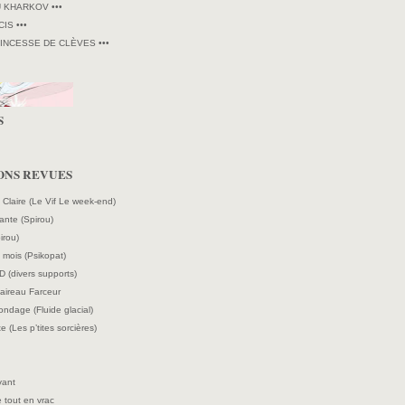
U KHARKOV •••
CIS •••
RINCESSE DE CLÈVES •••
S
ONS REVUES
e Claire (Le Vif Le week-end)
ante (Spirou)
irou)
mois (Psikopat)
D (divers supports)
laireau Farceur
ndage (Fluide glacial)
e (Les p’tites sorcières)
vant
 tout en vrac