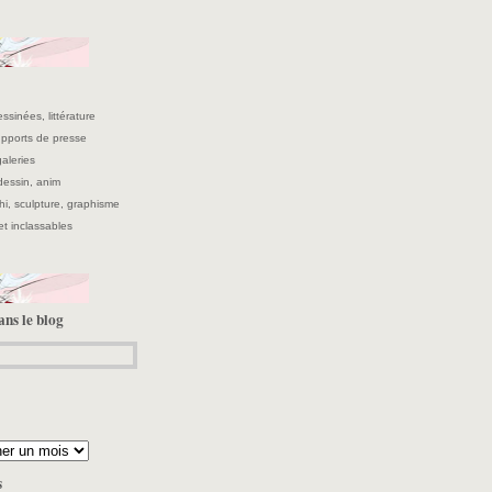
ssinées, littérature
supports de presse
galeries
 dessin, anim
hi, sculpture, graphisme
et inclassables
ans le blog
s