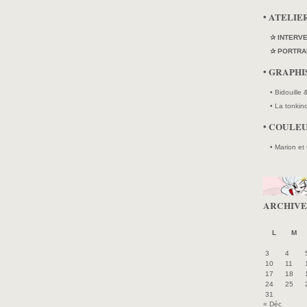
• ATELIE
✰ INTERV
✰ PORTRA
• GRAPH
• Bidouille
• La tonkin
• COULE
• Marion et
ARCHIVE
L
M
3
4
10
11
17
18
24
25
31
« Déc