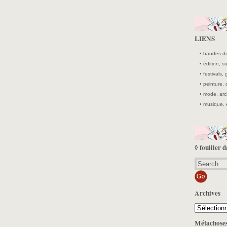
LIENS
• bandes de
• édition, 
• festivals, 
• peinture,
• mode, arc
• musique, 
◊ fouiller d
Archives
Archives
Métachose