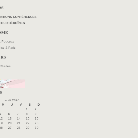
RS
ENTIONS CONFÉRENCES
ITS D’HÉROÏNES
ISME
 & Poucette
oise à Paris
URS
 Charles
S
août 2026
M
J
V
S
D
1
2
5
6
7
8
9
12
13
14
15
16
19
20
21
22
23
26
27
28
29
30