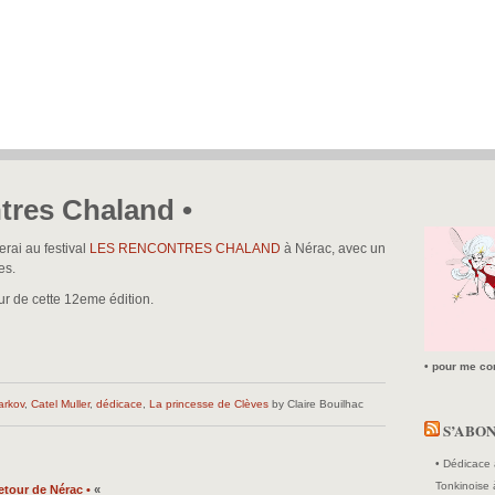
tres Chaland •
erai au festival
LES RENCONTRES CHALAND
à Nérac, avec un
es.
ur de cette 12eme édition.
• pour me con
arkov
,
Catel Muller
,
dédicace
,
La princesse de Clèves
by Claire Bouilhac
S’ABO
• Dédicace 
Tonkinoise 
etour de Nérac •
«