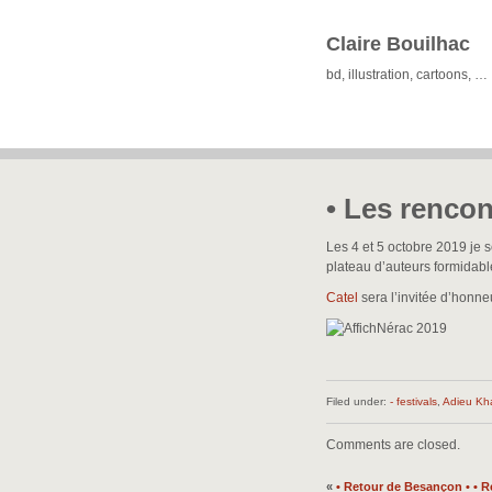
Claire Bouilhac
bd, illustration, cartoons, …
• Les rencon
Les 4 et 5 octobre 2019 je s
plateau d’auteurs formidabl
Catel
sera l’invitée d’honne
Filed under:
- festivals
,
Adieu Kh
Comments are closed.
«
• Retour de Besançon •
• R