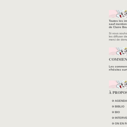
Toutes les im
sauf mention 
de Claire Bou
Si vous souhait
les diffuser d
merci de dem
COMMEN
Les commenta
n'hésitez sur
À PROPO
✰ AGENDA
✰ BIBLIO
✰ BIO
✰ INTERV
✰ ON EN P