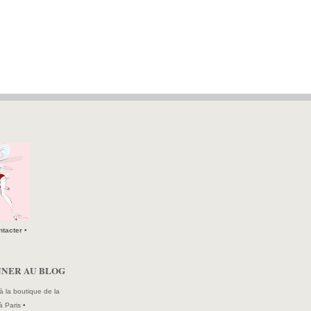
tacter •
NNER AU BLOG
à la boutique de la
à Paris •