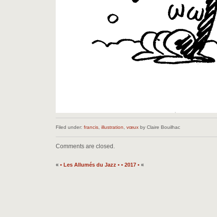
Filed under:
francis
,
illustration
,
vœux
by Claire Bouilhac
Comments are closed.
«
• Les Allumés du Jazz •
• 2017 •
«