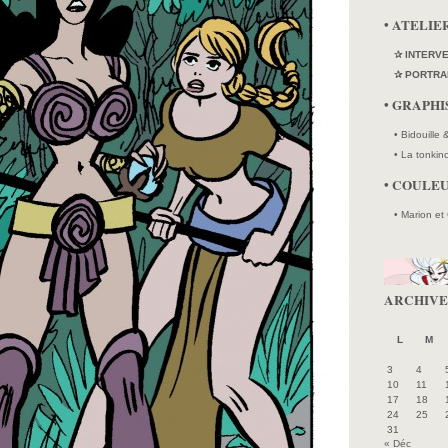
• ATELIE
✰ INTERV
✰ PORTRA
• GRAPH
• Bidouille
• La tonkin
• COULE
• Marion et
ARCHIVE
L
M
3
4
10
11
17
18
24
25
31
« Déc