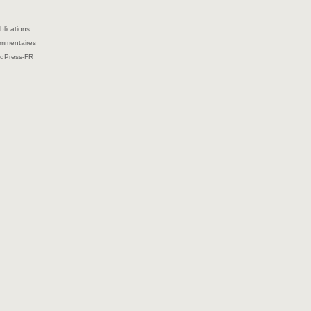
blications
ommentaires
rdPress-FR