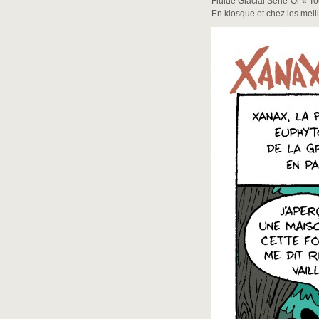
Fluide Glacial Série-Or « T
En kiosque et chez les mei