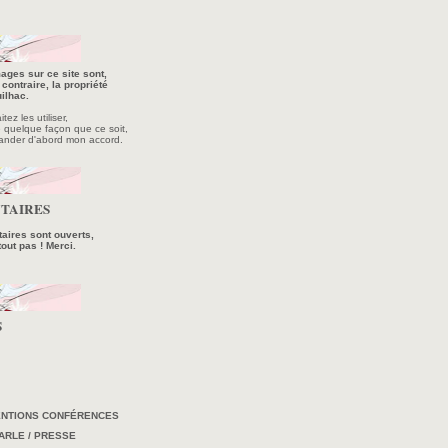
ages sur ce site sont,
contraire, la propriété
ilhac.
ez les utiliser,
e quelque façon que ce soit,
ander d'abord mon accord.
TAIRES
ires sont ouverts,
tout pas ! Merci.
S
ENTIONS CONFÉRENCES
ARLE / PRESSE