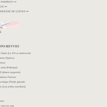
U KHARKOV •••
CIS •••
RINCESSE DE CLÈVES •••
S
ONS REVUES
e Claire (Le Vif Le week-end)
ante (Spirou)
irou)
mois (Psikopat)
D (divers supports)
laireau Farceur
ndage (Fluide glacial)
e (Les p’tites sorcières)
vant
 tout en vrac