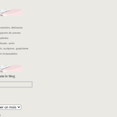
ssinées, littérature
supports de presse
galeries
 dessin, anim
hi, sculpture, graphisme
et inclassables
ans le blog
s