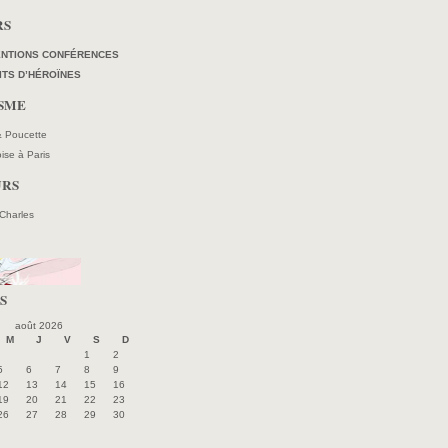
RS
ENTIONS CONFÉRENCES
ITS D’HÉROÏNES
ISME
 & Poucette
oise à Paris
URS
 Charles
S
août 2026
M
J
V
S
D
1
2
5
6
7
8
9
12
13
14
15
16
19
20
21
22
23
26
27
28
29
30