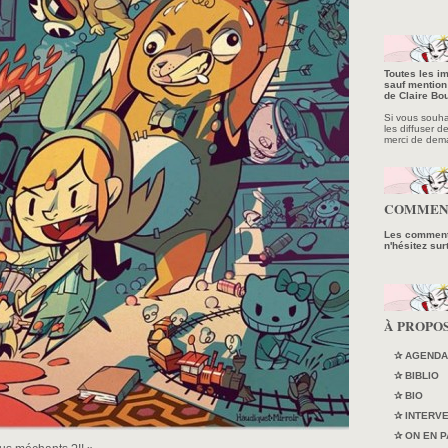
Toutes les im
sauf mention 
de Claire Bou
Si vous souhait
les diffuser d
merci de dem
COMMEN
Les commenta
n'hésitez sur
À PROPO
✰ AGENDA
✰ BIBLIO
✰ BIO
✰ INTERV
✰ ON EN P