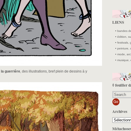
LIENS
• bandes de
• édition, 
• festivals, 
• peinture,
• mode, arc
• musique, 
la guerrière
, des illustrations, bref plein de dessins à y
◊ fouiller d
Archives
Archives
Métachose