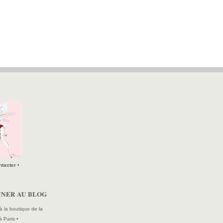
tacter •
NNER AU BLOG
à la boutique de la
à Paris •