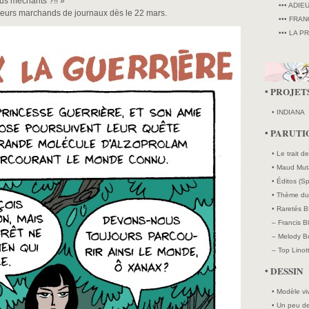
ous méchants ?!! »
••• ADIE
lleurs marchands de journaux dès le 22 mars.
••• FRAN
••• LA P
• PROJET
• INDIANA
• PARUTI
• Le trait d
• Maud Mut
• Éditos (Sp
• Thème du 
• Raretés B
– Francis B
– Melody Bo
– Top Linott
• DESSIN
• Modèle vi
• Un peu de