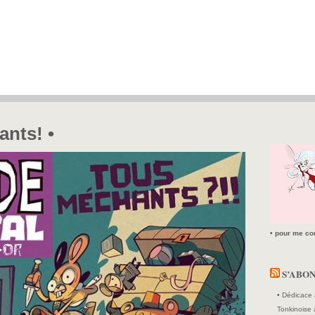
ants! •
• pour me con
S’ABO
• Dédicace 
Tonkinoise 