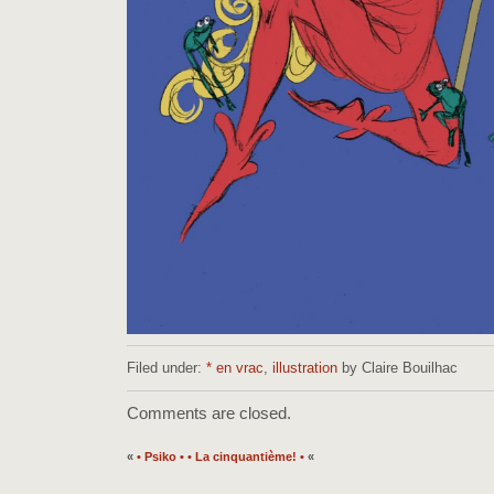
Filed under:
* en vrac
,
illustration
by Claire Bouilhac
Comments are closed.
«
• Psiko •
• La cinquantième! •
«