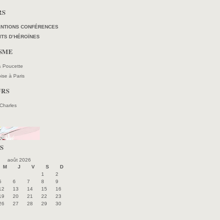
RS
ENTIONS CONFÉRENCES
ITS D’HÉROÏNES
ISME
 & Poucette
oise à Paris
URS
 Charles
S
août 2026
M
J
V
S
D
1
2
5
6
7
8
9
12
13
14
15
16
19
20
21
22
23
26
27
28
29
30