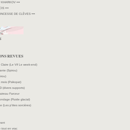
U KHARKOV •••
CIS •••
RINCESSE DE CLÈVES •••
S
ONS REVUES
e Claire (Le Vif Le week-end)
ante (Spirou)
irou)
mois (Psikopat)
D (divers supports)
laireau Farceur
ndage (Fluide glacial)
e (Les p’tites sorcières)
vant
 tout en vrac