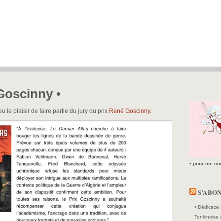
Goscinny •
 le plaisir de faire partie du jury du prix
René Goscinny
.
• pour me con
S’ABO
• Dédicace 
Tonkinoise 