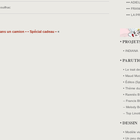
••• ADIE
Bouilhac
••• FRAN
••• LA P
dans un camion •
• Spécial cadeau •
«
• PROJET
• INDIANA
• PARUTI
• Le trait d
• Maud Mut
• Éditos (Sp
• Thème du 
• Raretés B
– Francis B
– Melody Bo
– Top Linott
• DESSIN
• Modèle vi
• Un peu de