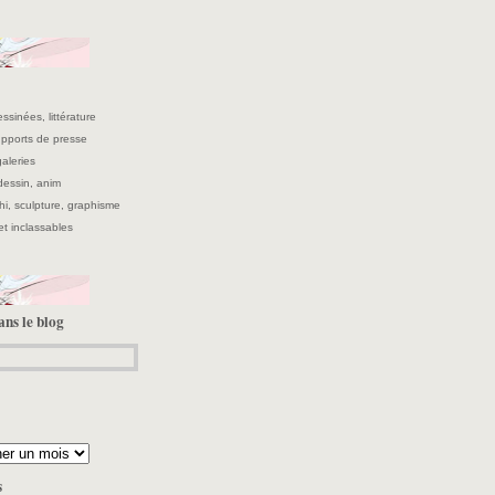
ssinées, littérature
supports de presse
galeries
 dessin, anim
hi, sculpture, graphisme
et inclassables
ans le blog
s