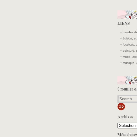
LIENS
• bandes de
• édition, 
• festivals, 
• peinture,
• mode, arc
• musique, 
◊ fouiller d
Archives
Archives
Métachose