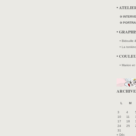
• ATELIE
✰ INTERV
✰ PORTRA
• GRAPH
• Bidouille
• La tonkin
• COULE
• Marion et
ARCHIVE
L
M
3
4
10
11
17
18
24
25
31
« Déc