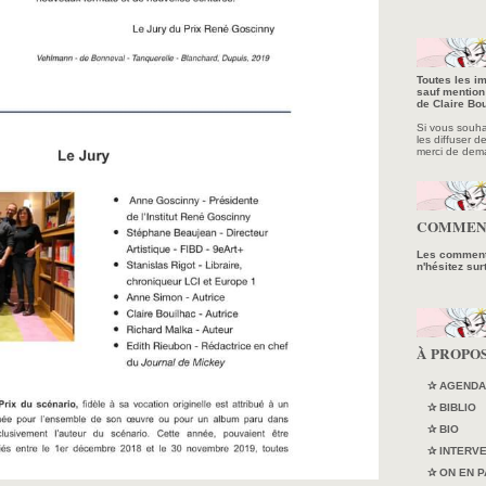
Toutes les im
sauf mention 
de Claire Bou
Si vous souhait
les diffuser d
merci de dem
COMMEN
Les commenta
n'hésitez sur
À PROPO
✰ AGENDA
✰ BIBLIO
✰ BIO
✰ INTERV
✰ ON EN P