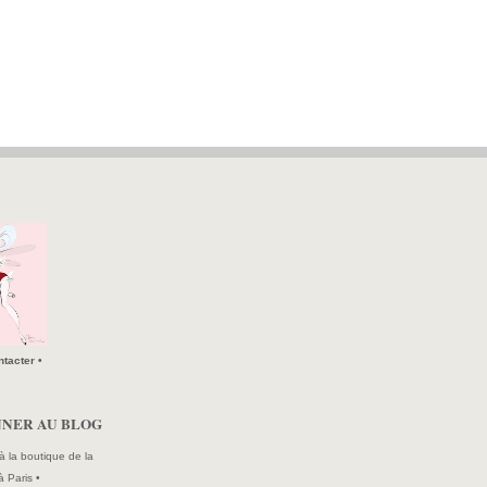
tacter •
NNER AU BLOG
à la boutique de la
à Paris •