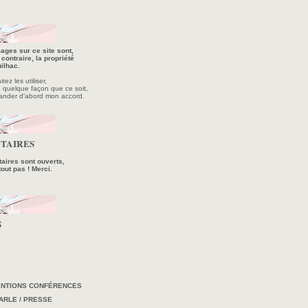
ages sur ce site sont,
contraire, la propriété
ilhac.
ez les utiliser,
e quelque façon que ce soit,
ander d'abord mon accord.
TAIRES
ires sont ouverts,
tout pas ! Merci.
S
ENTIONS CONFÉRENCES
ARLE / PRESSE