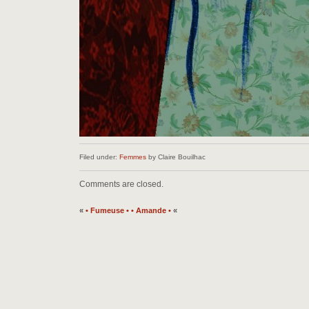
Filed under:
Femmes
by Claire Bouilhac
Comments are closed.
«
• Fumeuse •
• Amande •
«