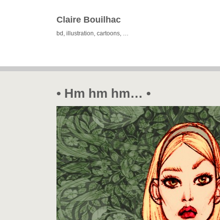
Claire Bouilhac
bd, illustration, cartoons, …
• Hm hm hm… •