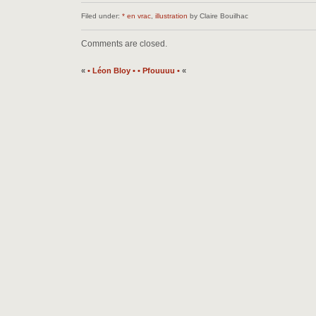
Filed under:
* en vrac
,
illustration
by Claire Bouilhac
Comments are closed.
«
• Léon Bloy •
• Pfouuuu •
«