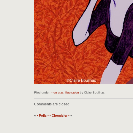
Filed under:
* en vrac
,
illustration
by Claire Bouilhac
Comments are closed.
«
• Poils •
• Chemisier •
«