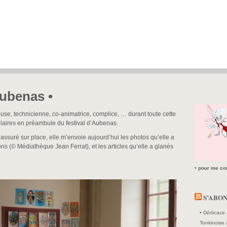
Aubenas •
use, technicienne, co-animatrice, complice, … durant toute cette
laires en préambule du festival d’Aubenas.
assuré sur place, elle m’envoie aujourd’hui les photos qu’elle a
ons (© Médiathèque Jean Ferrat), et les articles qu’elle a glanés
• pour me con
S’ABO
• Dédicace 
Tonkinoise 