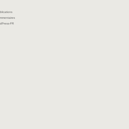
blications
ommentaires
rdPress-FR