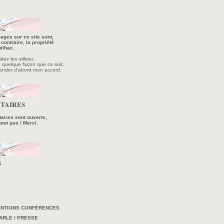
ages sur ce site sont,
contraire, la propriété
ilhac.
ez les utiliser,
e quelque façon que ce soit,
ander d'abord mon accord.
TAIRES
ires sont ouverts,
tout pas ! Merci.
S
ENTIONS CONFÉRENCES
ARLE / PRESSE