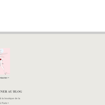
tacter •
NNER AU BLOG
à la boutique de la
à Paris •