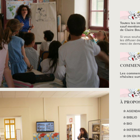
Toutes les im
sauf mention 
de Claire Bou
Si vous souhait
les diffuser d
merci de dem
COMMEN
Les commenta
n'hésitez sur
À PROPO
✰ AGENDA
✰ BIBLIO
✰ BIO
✰ INTERV
✰ ON EN P