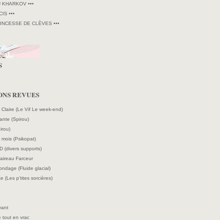
U KHARKOV •••
CIS •••
RINCESSE DE CLÈVES •••
S
ONS REVUES
e Claire (Le Vif Le week-end)
ante (Spirou)
irou)
mois (Psikopat)
D (divers supports)
laireau Farceur
ndage (Fluide glacial)
e (Les p’tites sorcières)
vant
 tout en vrac