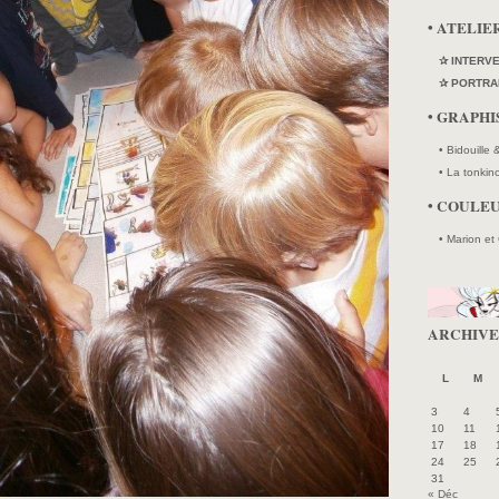
• ATELIE
✰ INTERV
✰ PORTRA
• GRAPH
• Bidouille
• La tonkin
• COULE
• Marion et
ARCHIVE
L
M
3
4
10
11
17
18
24
25
31
« Déc