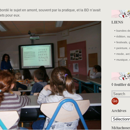
ordé le sujet en amont, souvent par la pratique, et la BD n’avait
ets pour eux.
LIENS
• bandes de
• édition, 
• festivals, 
• peinture,
• mode, arc
• musique, 
◊ fouiller d
Archives
Archives
Métachose