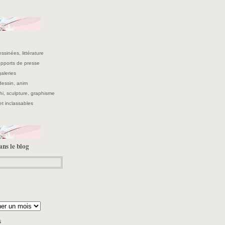
ssinées, littérature
supports de presse
galeries
 dessin, anim
hi, sculpture, graphisme
et inclassables
ans le blog
s