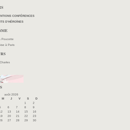
RS
ENTIONS CONFÉRENCES
ITS D’HÉROÏNES
ISME
 & Poucette
oise à Paris
URS
 Charles
S
août 2026
M
J
V
S
D
1
2
5
6
7
8
9
12
13
14
15
16
19
20
21
22
23
26
27
28
29
30