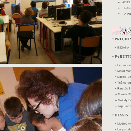
••• ADIE
••• FRAN
••• LA P
• PROJET
• INDIANA
• PARUTI
• Le trait d
• Maud Mut
• Éditos (Sp
• Thème du 
• Raretés B
– Francis B
– Melody Bo
– Top Linott
• DESSIN
• Modèle vi
• Un peu de