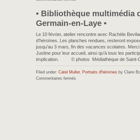
•
Femmes
• Bibliothèque multimédia 
dans
Germain-en-Laye •
la
ville
•
Le 10 février, atelier rencontre avec Rachèle Bevila
d’héroïnes. Les planches rendues, resteront expo
jusqu’au 3 mars, fin des vacances scolaires. Merci
Justine pour leur accueil, ainsi qu’à tous les partici
implication. © photos Médiathèque de Saint-G
Filed under:
Catel Muller
,
Portraits d'héroïnes
by Claire Bo
Commentaires fermés
sur
•
Bibliothèque
multimédia
de
Saint-
Germain-
en-
Laye
•