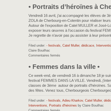
Retour
• Portraits d’héroïnes à Ch
de
Cherbourg
Vendredi 16 avril, j’ai accompagné les élèves de 
•
ZOLA de Cherbourg-en-Cotentin pour réaliser leurs
Autour de l’exposition de Catel MULLER et José-L
exposer leurs œuvres à l’occasion du festival 
Je regrette de n’avoir pas pu assister à leur présent
Filed under:
- festivals
,
Catel Muller
,
dédicace
,
Interventi
Claire Bouilhac
Commentaires fermés
sur
•
Portraits
• Femmes dans la ville •
d’héroïnes
à
Ce week-end, de vendredi 16 à dimanche 18 je sui
Cherbourg
festival FEMMES DANS LA VILLE. Vendredi, j’inter
•
classes de 3ème autour de portraits d’héroïnes. Sam
des fêtes. Venez tous, Cherbourgeois Cherbourge
Filed under:
- festivals
,
Adieu Kharkov
,
Catel Muller
,
dédi
Interventions
,
Portraits d'héroïnes
by Claire Bouilhac
Commentaires fermés
sur