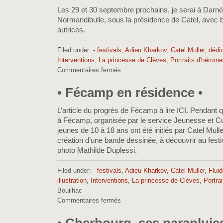
Les 29 et 30 septembre prochains, je serai à Darnéta
Normandibulle, sous la présidence de Catel, avec 
autrices.
Filed under:
- festivals
,
Adieu Kharkov
,
Catel Muller
,
dédi
Interventions
,
La princesse de Clèves
,
Portraits d'héroïn
Commentaires fermés
sur
•
Normandibulle
• Fécamp en résidence •
Darnétal
•
L’article du progrès de Fécamp à lire ICI. Pendant 
à Fécamp, organisée par le service Jeunesse et Cu
jeunes de 10 à 18 ans ont été initiés par Catel Mulle
création d’une bande dessinée, à découvrir au fest
photo Mathilde Duplessi.
Filed under:
- festivals
,
Adieu Kharkov
,
Catel Muller
,
Fluid
illustration
,
Interventions
,
La princesse de Clèves
,
Portra
Bouilhac
Commentaires fermés
sur
•
Fécamp