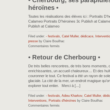
• Cherbourg, ses parapluie
en
héroïnes •
résidence
•
Toutes les réalisations des élèves ici : Portraits D’
Calameo Portraits D’héroines 3c Publish at Calame
Publish at Calameo
Filed under:
- festivals
,
Catel Muller
,
dédicace
,
Interventi
presse
by Claire Bouilhac
Commentaires fermés
sur
•
Cherbourg,
• Retour de Cherbourg •
ses
parapluies,
De très belles rencontres, de trés bons moments, 
ses
enrichissantes, un accueil chaleureux… Et des huï
héroïnes
couronner le tout. Ce festival a été un rayon de solei
•
glaciale. La cité de la mer, un endroit magique qu’
explorer tout entier. Merci à […]
Filed under:
- festivals
,
Adieu Kharkov
,
Catel Muller
,
dédi
Interventions
,
Portraits d'héroïnes
by Claire Bouilhac
Commentaires fermés
sur
•