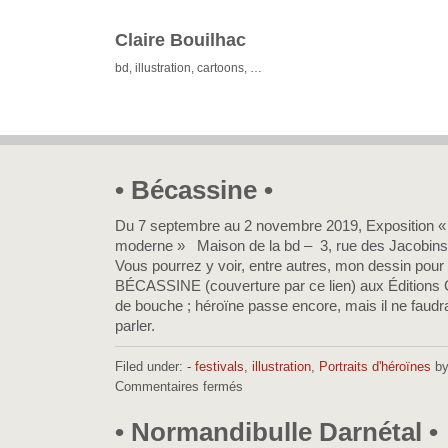
Claire Bouilhac
bd, illustration, cartoons, …
• Bécassine •
Du 7 septembre au 2 novembre 2019, Exposition «
moderne » Maison de la bd – 3, rue des Jacobins –
Vous pourrez y voir, entre autres, mon dessin pou
BÉCASSINE (couverture par ce lien) aux Éditions
de bouche ; héroïne passe encore, mais il ne faudra
parler.
Filed under:
- festivals
,
illustration
,
Portraits d'héroïnes
by
Commentaires fermés
sur
•
Bécassine
• Normandibulle Darnétal •
•